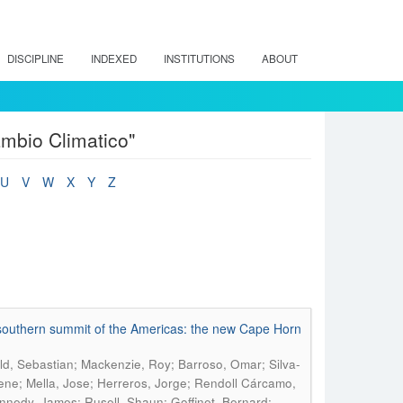
DISCIPLINE
INDEXED
INSTITUTIONS
ABOUT
mbio Climatico"
U
V
W
X
Y
Z
he southern summit of the Americas: the new Cape Horn
ld, Sebastian; Mackenzie, Roy; Barroso, Omar; Silva-
ene; Mella, Jose; Herreros, Jorge; Rendoll Cárcamo,
nnedy, James; Rusell, Shaun; Goffinet, Bernard;