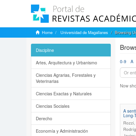
Home
Universidad de Magallanes
Browsing Un
Brows
Discipline
0-9
A
Artes, Arquitectura y Urbanismo
Ciencias Agrarias, Forestales y
Veterinarias
Now sho
Ciencias Exactas y Naturales
Ciencias Sociales
A sent
Long-T
Derecho
Rozzi,
Rodríg
Economía y Administración
Javier