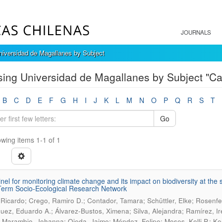
JOURNALS
iversidad de Magallanes by Subject
ing Universidad de Magallanes by Subject "Ca
B
C
D
E
F
G
H
I
J
K
L
M
N
O
P
Q
R
S
T
Go
wing items 1-1 of 1
inel for monitoring climate change and its impact on biodiversity at t
erm Socio-Ecological Research Network
 Ricardo; Crego, Ramiro D.; Contador, Tamara; Schüttler, Elke; Rosenfe
uez, Eduardo A.; Álvarez-Bustos, Ximena; Silva, Alejandra; Ramírez, Ir
; Marambio, Johanna; Ojeda, Jaime; Méndez, Felipe; Moses, Kelli P.; Ke