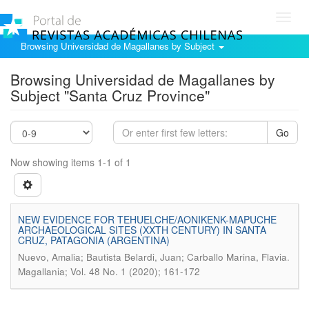
Toggl
navig
Browsing Universidad de Magallanes by Subject
Browsing Universidad de Magallanes by
Subject "Santa Cruz Province"
Go
Now showing items 1-1 of 1
NEW EVIDENCE FOR TEHUELCHE/AONIKENK-MAPUCHE
ARCHAEOLOGICAL SITES (XXTH CENTURY) IN SANTA
CRUZ, PATAGONIA (ARGENTINA)
.
Nuevo, Amalia; Bautista Belardi, Juan; Carballo Marina, Flavia
Magallania; Vol. 48 No. 1 (2020); 161-172