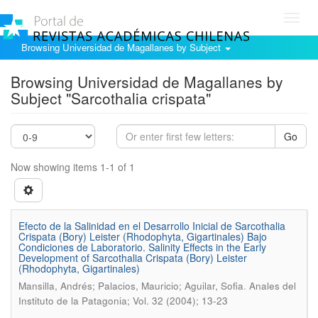
Toggl
navig
Browsing Universidad de Magallanes by Subject
Browsing Universidad de Magallanes by
Subject "Sarcothalia crispata"
Go
Now showing items 1-1 of 1
Efecto de la Salinidad en el Desarrollo Inicial de Sarcothalia
Crispata (Bory) Leister (Rhodophyta, Gigartinales) Bajo
Condiciones de Laboratorio. Salinity Effects in the Early
Development of Sarcothalia Crispata (Bory) Leister
(Rhodophyta, Gigartinales)
.
Mansilla, Andrés; Palacios, Mauricio; Aguilar, Sofia
Anales del
Instituto de la Patagonia; Vol. 32 (2004); 13-23