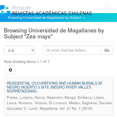
Toggl
navig
Browsing Universidad de Magallanes by Subject
Browsing Universidad de Magallanes by
Subject "Zea mays"
Go
Now showing items 1-1 of 1
RESIDENTIAL OCCUPATIONS AND HUMAN BURIALS AT
NEGRO MUERTO 3 SITE (NEGRO RIVER VALLEY,
NORPATAGONIA)
Prates, Luciano; Serna, Alejandro; Mange, Emiliano; López,
Laura; Romano, Victoria; Di Lorenzo, Maitén; Saghessi, Daniela;
.
González V., Lucio
Magallania; Vol. 47 No. 1 (2019)