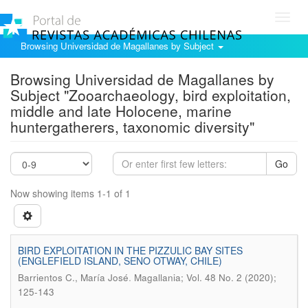
Toggl
navig
Browsing Universidad de Magallanes by Subject
Browsing Universidad de Magallanes by
Subject "Zooarchaeology, bird exploitation,
middle and late Holocene, marine
huntergatherers, taxonomic diversity"
Go
Now showing items 1-1 of 1
BIRD EXPLOITATION IN THE PIZZULIC BAY SITES
(ENGLEFIELD ISLAND, SENO OTWAY, CHILE)
.
Barrientos C., María José
Magallania; Vol. 48 No. 2 (2020);
125-143