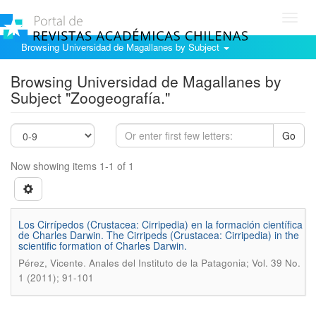
Toggl
navig
Browsing Universidad de Magallanes by Subject
Browsing Universidad de Magallanes by
Subject "Zoogeografía."
Go
Now showing items 1-1 of 1
Los Cirrípedos (Crustacea: Cirripedia) en la formación científica
de Charles Darwin. The Cirripeds (Crustacea: Cirripedia) in the
scientific formation of Charles Darwin.
.
Pérez, Vicente
Anales del Instituto de la Patagonia; Vol. 39 No.
1 (2011); 91-101