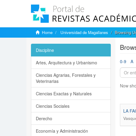
Home
Universidad de Magallanes
Browsing Un
Brows
Discipline
0-9
A
Artes, Arquitectura y Urbanismo
Ciencias Agrarias, Forestales y
Veterinarias
Now sho
Ciencias Exactas y Naturales
Ciencias Sociales
LA FA
Derecho
Vasque
Economía y Administración