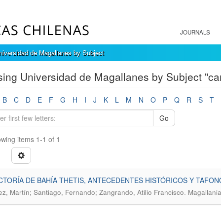
JOURNALS
iversidad de Magallanes by Subject
ing Universidad de Magallanes by Subject "c
B
C
D
E
F
G
H
I
J
K
L
M
N
O
P
Q
R
S
T
Go
wing items 1-1 of 1
CTORÍA DE BAHÍA THETIS, ANTECEDENTES HISTÓRICOS Y TAFO
.
z, Martín; Santiago, Fernando; Zangrando, Atilio Francisco
Magallania