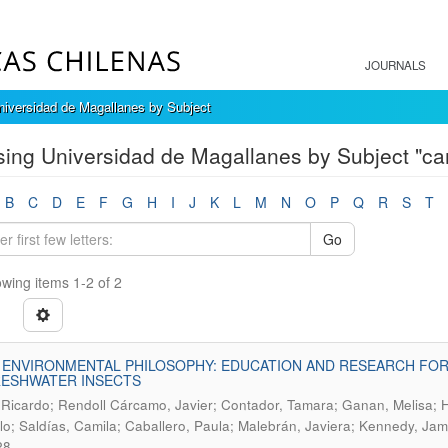
JOURNALS
iversidad de Magallanes by Subject
ing Universidad de Magallanes by Subject "ca
B
C
D
E
F
G
H
I
J
K
L
M
N
O
P
Q
R
S
T
Go
wing items 1-2 of 2
 ENVIRONMENTAL PHILOSOPHY: EDUCATION AND RESEARCH FOR
RESHWATER INSECTS
 Ricardo; Rendoll Cárcamo, Javier; Contador, Tamara; Ganan, Melisa; 
o; Saldías, Camila; Caballero, Paula; Malebrán, Javiera; Kennedy, Ja
28