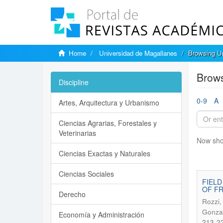
Home
Universidad de Magallanes
Browsing Un
Brows
Discipline
0-9
A
Artes, Arquitectura y Urbanismo
Ciencias Agrarias, Forestales y
Veterinarias
Now sho
Ciencias Exactas y Naturales
Ciencias Sociales
FIELD
OF F
Derecho
Rozzi,
Gonzal
Economía y Administración
213-2