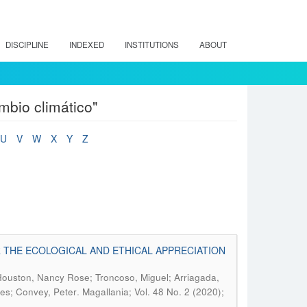
DISCIPLINE
INDEXED
INSTITUTIONS
ABOUT
mbio climático"
U
V
W
X
Y
Z
 THE ECOLOGICAL AND ETHICAL APPRECIATION
Houston, Nancy Rose; Troncoso, Miguel; Arriagada,
.
mes; Convey, Peter
Magallania; Vol. 48 No. 2 (2020);