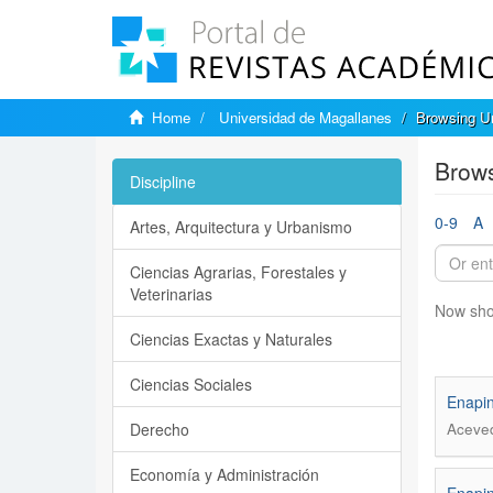
Home
Universidad de Magallanes
Browsing Un
Brows
Discipline
0-9
A
Artes, Arquitectura y Urbanismo
Ciencias Agrarias, Forestales y
Veterinarias
Now sho
Ciencias Exactas y Naturales
Ciencias Sociales
Enapin
Derecho
Aceved
Economía y Administración