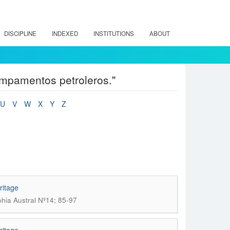
DISCIPLINE
INDEXED
INSTITUTIONS
ABOUT
mpamentos petroleros."
U
V
W
X
Y
Z
ritage
phia Austral Nº14; 85-97