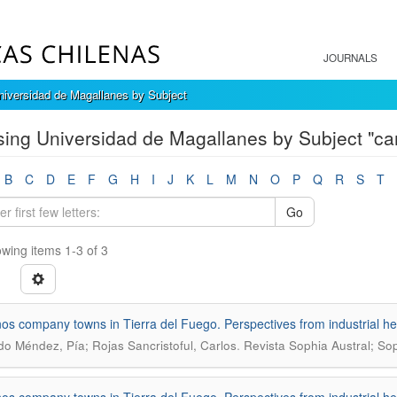
JOURNALS
iversidad de Magallanes by Subject
ing Universidad de Magallanes by Subject "ca
B
C
D
E
F
G
H
I
J
K
L
M
N
O
P
Q
R
S
T
Go
wing items 1-3 of 3
os company towns in Tierra del Fuego. Perspectives from industrial he
.
o Méndez, Pía; Rojas Sancristoful, Carlos
Revista Sophia Austral; So