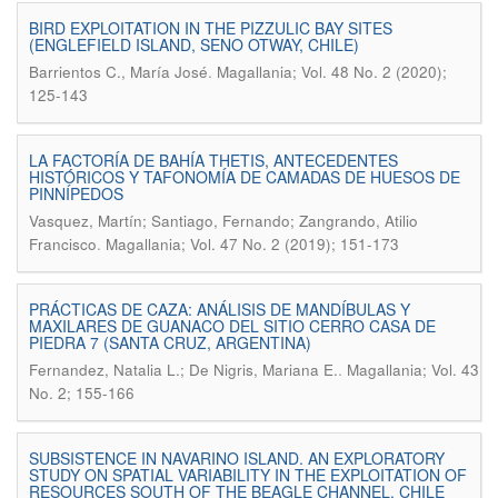
BIRD EXPLOITATION IN THE PIZZULIC BAY SITES
(ENGLEFIELD ISLAND, SENO OTWAY, CHILE)
.
Barrientos C., María José
Magallania; Vol. 48 No. 2 (2020);
125-143
LA FACTORÍA DE BAHÍA THETIS, ANTECEDENTES
HISTÓRICOS Y TAFONOMÍA DE CAMADAS DE HUESOS DE
PINNÍPEDOS
Vasquez, Martín; Santiago, Fernando; Zangrando, Atilio
.
Francisco
Magallania; Vol. 47 No. 2 (2019); 151-173
PRÁCTICAS DE CAZA: ANÁLISIS DE MANDÍBULAS Y
MAXILARES DE GUANACO DEL SITIO CERRO CASA DE
PIEDRA 7 (SANTA CRUZ, ARGENTINA)
.
Fernandez, Natalia L.; De Nigris, Mariana E.
Magallania; Vol. 43
No. 2; 155-166
SUBSISTENCE IN NAVARINO ISLAND. AN EXPLORATORY
STUDY ON SPATIAL VARIABILITY IN THE EXPLOITATION OF
RESOURCES SOUTH OF THE BEAGLE CHANNEL, CHILE