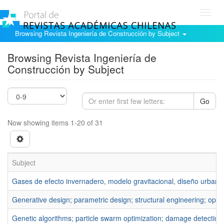
Toggl
navig
Browsing Revista Ingeniería de Construcción by Subject
Browsing Revista Ingeniería de
Construcción by Subject
Go
Now showing items 1-20 of 31
Subject
Gases de efecto invernadero, modelo gravitacional, diseño urbanís
Generative design; parametric design; structural engineering; opti
Genetic algorithms; particle swarm optimization; damage detection;