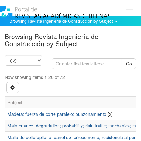
Toggl
navig
Browsing Revista Ingeniería de Construcción by Subject
Browsing Revista Ingeniería de
Construcción by Subject
Go
Now showing items 1-20 of 72
Subject
Madera; fuerza de corte paralelo; punzonamiento
[2]
Maintenance; degradation; probability; risk; traffic; mechanics; mat
Malla de polipropileno, panel de ferrocemento, resistencia al punzam