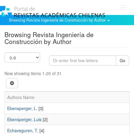
Toggl
navig
Browsing Revista Ingeniería de Construcción by Author
Browsing Revista Ingeniería de
Construcción by Author
Go
Now showing items 1-20 of 31
Authors Name
Ebensperger, L.
[3]
Ebensperger, Luis
[2]
Echaveguren, T.
[4]