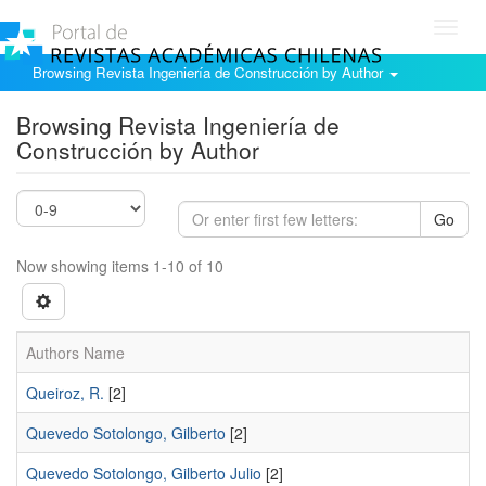
Toggl
navig
Browsing Revista Ingeniería de Construcción by Author
Browsing Revista Ingeniería de
Construcción by Author
Go
Now showing items 1-10 of 10
Authors Name
Queiroz, R.
[2]
Quevedo Sotolongo, Gilberto
[2]
Quevedo Sotolongo, Gilberto Julio
[2]