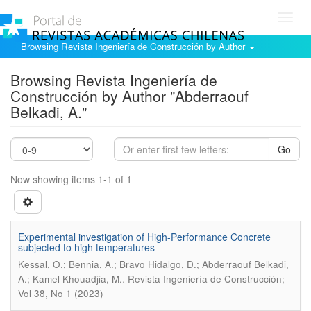
Toggl
navig
Browsing Revista Ingeniería de Construcción by Author
Browsing Revista Ingeniería de
Construcción by Author "Abderraouf
Belkadi, A."
Go
Now showing items 1-1 of 1
Experimental investigation of High-Performance Concrete
subjected to high temperatures
Kessal, O.; Bennia, A.; Bravo Hidalgo, D.; Abderraouf Belkadi,
.
A.; Kamel Khouadjia, M.
Revista Ingeniería de Construcción;
Vol 38, No 1 (2023)