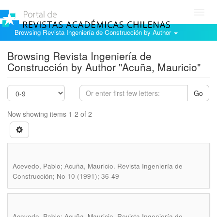
Toggl
navig
Browsing Revista Ingeniería de Construcción by Author
Browsing Revista Ingeniería de
Construcción by Author "Acuña, Mauricio"
Go
Now showing items 1-2 of 2
.
Acevedo, Pablo; Acuña, Mauricio
Revista Ingeniería de
Construcción; No 10 (1991); 36-49
.
Acevedo, Pablo; Acuña, Mauricio
Revista Ingeniería de