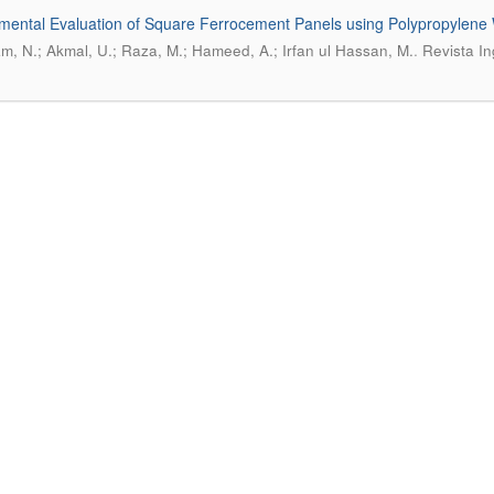
mental Evaluation of Square Ferrocement Panels using Polypropylene
.
m, N.; Akmal, U.; Raza, M.; Hameed, A.; Irfan ul Hassan, M.
Revista In