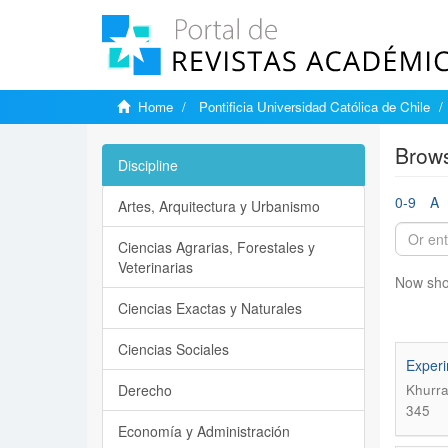
Home
Pontificia Universidad Católica de Chile
Brows
Discipline
0-9
A
Artes, Arquitectura y Urbanismo
Ciencias Agrarias, Forestales y
Veterinarias
Now sho
Ciencias Exactas y Naturales
Ciencias Sociales
Experi
Derecho
Khurra
345
Economía y Administración