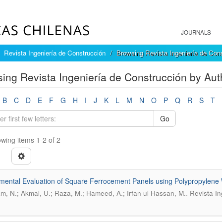
JOURNALS
Revista Ingeniería de Construcción
Browsing Revista Ingeniería de Con
ing Revista Ingeniería de Construcción by Aut
B
C
D
E
F
G
H
I
J
K
L
M
N
O
P
Q
R
S
T
Go
wing items 1-2 of 2
mental Evaluation of Square Ferrocement Panels using Polypropylene
.
m, N.; Akmal, U.; Raza, M.; Hameed, A.; Irfan ul Hassan, M.
Revista In