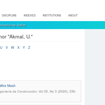
DISCIPLINE
INDEXED
INSTITUTIONS
ABOUT
strucción by Author
hor "Akmal, U."
U
V
W
X
Y
Z
 Wire Mesh
geniería de Construcción; Vol 35, No 3 (2020); 336-