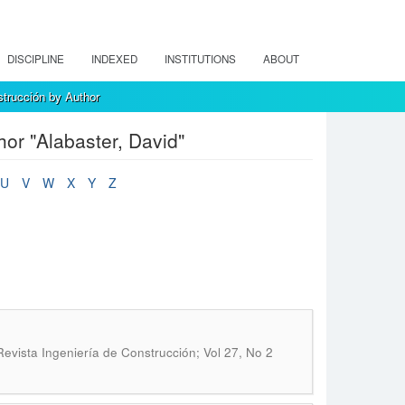
DISCIPLINE
INDEXED
INSTITUTIONS
ABOUT
strucción by Author
or "Alabaster, David"
U
V
W
X
Y
Z
Revista Ingeniería de Construcción; Vol 27, No 2