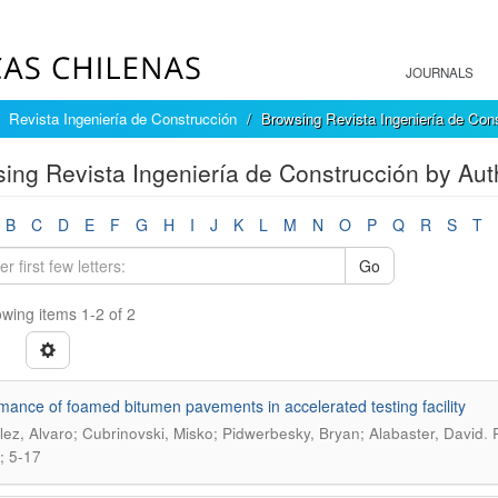
JOURNALS
Revista Ingeniería de Construcción
Browsing Revista Ingeniería de Con
ing Revista Ingeniería de Construcción by Auth
B
C
D
E
F
G
H
I
J
K
L
M
N
O
P
Q
R
S
T
Go
wing items 1-2 of 2
mance of foamed bitumen pavements in accelerated testing facility
.
ez, Alvaro; Cubrinovski, Misko; Pidwerbesky, Bryan; Alabaster, David
; 5-17