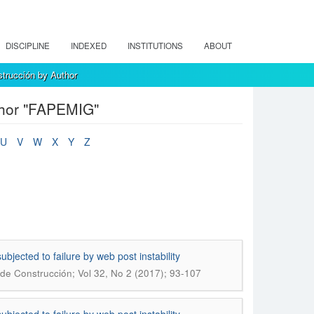
DISCIPLINE
INDEXED
INSTITUTIONS
ABOUT
strucción by Author
thor "FAPEMIG"
U
V
W
X
Y
Z
ubjected to failure by web post instability
 de Construcción; Vol 32, No 2 (2017); 93-107