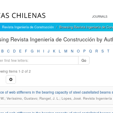
JOURNALS
Revista Ingeniería de Construcción
Browsing Revista Ingeniería de Con
ing Revista Ingeniería de Construcción by Au
B
C
D
E
F
G
H
I
J
K
L
M
N
O
P
Q
R
S
T
Go
wing items 1-2 of 2
nce of web stiffeners in the bearing capacity of steel castellated beams s
.
, W.; Veríssimo, Gustavo; Rangel, J. L.; Lopes, José
Revista Ingeniería