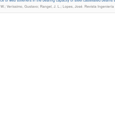
nce of web stiffeners in the bearing capacity of steel castellated beams s
.
, W.; Veríssimo, Gustavo; Rangel, J. L.; Lopes, José
Revista Ingeniería