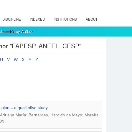
DISCIPLINE
INDEXED
INSTITUTIONS
ABOUT
strucción by Author
uthor "FAPESP, ANEEL, CESP"
U
V
W
X
Y
Z
 plant– a qualitative study
a, Adriana María; Bernardes, Haroldo de Mayo; Moreira
299