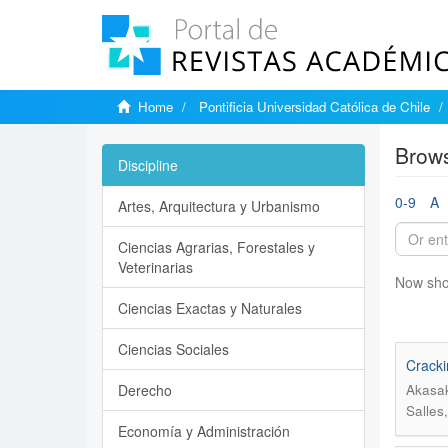
Home
Pontificia Universidad Católica de Chile
Brows
Discipline
0-9
A
Artes, Arquitectura y Urbanismo
Ciencias Agrarias, Forestales y
Veterinarias
Now sho
Ciencias Exactas y Naturales
Ciencias Sociales
Crackin
Derecho
Akasak
Salles,
Economía y Administración