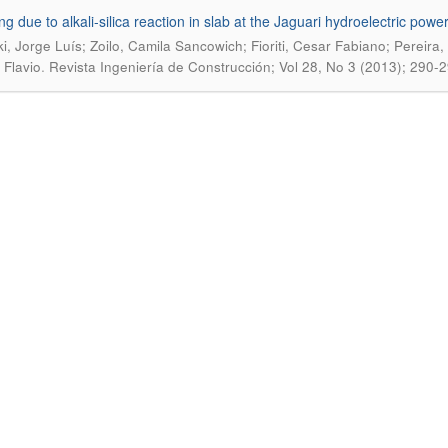
g due to alkali-silica reaction in slab at the Jaguari hydroelectric power
i, Jorge Luís; Zoilo, Camila Sancowich; Fioriti, Cesar Fabiano; Pereir
.
 Flavio
Revista Ingeniería de Construcción; Vol 28, No 3 (2013); 290-