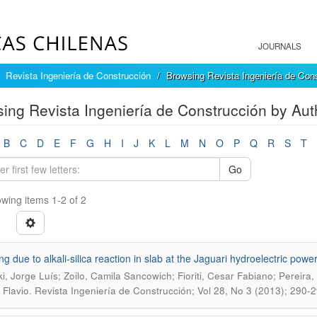
JOURNALS
Revista Ingeniería de Construcción
Browsing Revista Ingeniería de Con
ing Revista Ingeniería de Construcción by A
B
C
D
E
F
G
H
I
J
K
L
M
N
O
P
Q
R
S
T
Go
wing items 1-2 of 2
g due to alkali-silica reaction in slab at the Jaguari hydroelectric power
i, Jorge Luís; Zoilo, Camila Sancowich; Fioriti, Cesar Fabiano; Pereir
.
 Flavio
Revista Ingeniería de Construcción; Vol 28, No 3 (2013); 290-