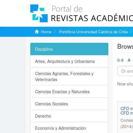
Home
Pontificia Universidad Católica de Chile
Brows
Discipline
0-9
A
Artes, Arquitectura y Urbanismo
Ciencias Agrarias, Forestales y
Veterinarias
Now sho
Ciencias Exactas y Naturales
Ciencias Sociales
CFD mo
CFD m
Derecho
Cortés
(2014)
Economía y Administración