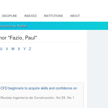
DISCIPLINE
INDEXED
INSTITUTIONS
ABOUT
strucción by Author
or "Fazio, Paul"
U
V
W
X
Y
Z
CFD beginners to acquire skills and confidence on
.
Revista Ingeniería de Construcción; Vol 29, No 1