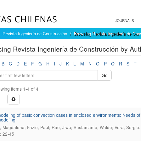
JOURNALS
Revista Ingeniería de Construcción
Browsing Revista Ingeniería de Con
ing Revista Ingeniería de Construcción by Auth
B
C
D
E
F
G
H
I
J
K
L
M
N
O
P
Q
R
S
T
Go
wing items 1-4 of 4
deling of basic convection cases in enclosed environments: Needs of 
odeling
, Magdalena; Fazio, Paul; Rao, Jiwu; Bustamante, Waldo; Vera, Sergio
; 22-45