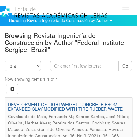
Toggl
navig
Browsing Revista Ingeniería de Construcción by Author
Browsing Revista Ingeniería de
Construcción by Author "Federal Institute
Sergipe -Brazil"
Go
Now showing items 1-1 of 1
DEVELOPMENT OF LIGHTWEIGHT CONCRETE FROM
EXPANDED CLAY MODIFIED WITH TIRE RUBBER WASTE
Cavalcante de Melo, Fernanda M.; Soares Santos, José Nilton;
Oliveira, Herbet Alves; Pereira dos Santos, Cochiran; Soares
.
Macedo, Zélia; Gentil de Oliveira Almeida, Vanessa
Revista
Ingeniería de Construcción; Vol 36, No 3 (2021); 361-368