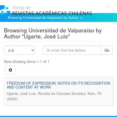
Toggl
navig
Browsing Universidad de Valparaíso by Author
Browsing Universidad de Valparaíso by
Author "Ugarte, José Luis"
Go
Now showing items 1-1 of 1
FREEDOM OF EXPRESSION: NOTES ON ITS RECOGNITION
AND CONTENT AT WORK
.
Ugarte, José Luis
Revista de Ciencias Sociales; Núm. 76
(2020)