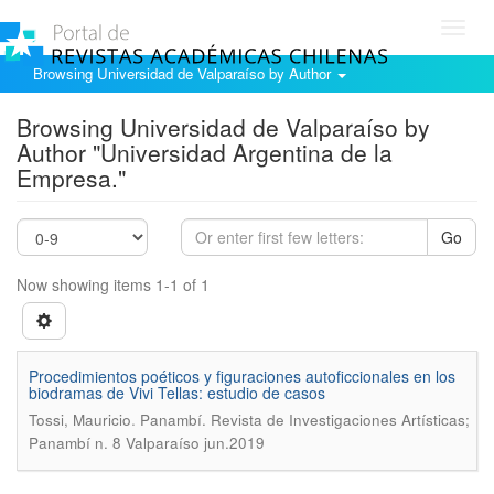
Toggl
navig
Browsing Universidad de Valparaíso by Author
Browsing Universidad de Valparaíso by
Author "Universidad Argentina de la
Empresa."
Go
Now showing items 1-1 of 1
Procedimientos poéticos y figuraciones autoficcionales en los
biodramas de Vivi Tellas: estudio de casos
.
Tossi, Mauricio
Panambí. Revista de Investigaciones Artísticas;
Panambí n. 8 Valparaíso jun.2019