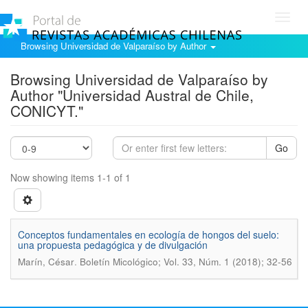
Toggl
navig
Browsing Universidad de Valparaíso by Author
Browsing Universidad de Valparaíso by
Author "Universidad Austral de Chile,
CONICYT."
Go
Now showing items 1-1 of 1
Conceptos fundamentales en ecología de hongos del suelo:
una propuesta pedagógica y de divulgación
.
Marín, César
Boletín Micológico; Vol. 33, Núm. 1 (2018); 32-56