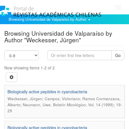
Toggl
navig
Browsing Universidad de Valparaíso by Author
Browsing Universidad de Valparaíso by
Author "Weckesser, Jürgen"
Go
Now showing items 1-2 of 2
Biologically active peptides in cyanobacteria
Weckesser, Jürgen; Campos, Victoriano; Ramos Cormenzana,
.
Alberto; Neumann, Uwe
Boletín Micológico; Vol. 14 (1999); 19-
29
Biologically active peptides in cyanobacteria