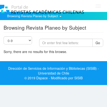
Toggl
navig
Browsing Revista Planeo by Subject
Browsing Revista Planeo by Subject
Go
Sorry, there are no results for this browse.
Dirección de Servicios de Información y Bibliotecas (SISIB) -
Universidad de Chile
© 2019 Dspace - Modificado por SISIB