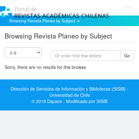
Toggl
navig
Browsing Revista Planeo by Subject
Browsing Revista Planeo by Subject
Go
Sorry, there are no results for this browse.
Dirección de Servicios de Información y Bibliotecas (SISIB) -
Universidad de Chile
© 2019 Dspace - Modificado por SISIB