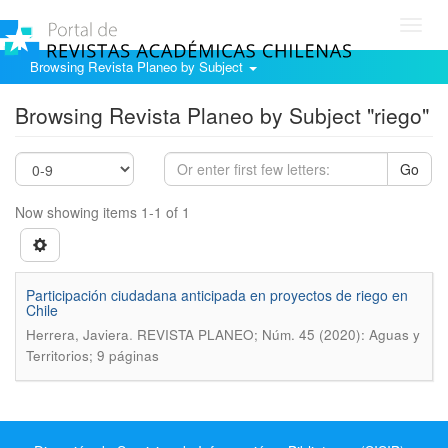
Toggl
navig
Browsing Revista Planeo by Subject
Browsing Revista Planeo by Subject "riego"
Go
Now showing items 1-1 of 1
Participación ciudadana anticipada en proyectos de riego en
Chile
.
Herrera, Javiera
REVISTA PLANEO; Núm. 45 (2020): Aguas y
Territorios; 9 páginas