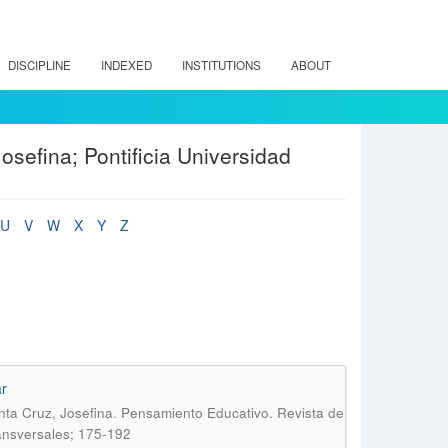
DISCIPLINE
INDEXED
INSTITUTIONS
ABOUT
sefina; Pontificia Universidad
U
V
W
X
Y
Z
ar
.
nta Cruz, Josefina
Pensamiento Educativo. Revista de
ransversales; 175-192