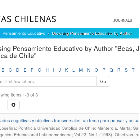
JOURNALS
Pensamiento Educativo
Browsing Pensamiento Educativo by Author
ing Pensamiento Educativo by Author "Beas, Jo
ica de Chile"
B
C
D
E
F
G
H
I
J
K
L
M
N
O
P
Q
R
S
T
Go
wing items 1-3 of 3
dades cognitivas y objetivos transversales: un tema para pensar y actu
Josefina; Pontificia Universidad Católica de Chile; Manterola, Marta; Sa
igación Educacional Latinoamericana; Vol 22, No 1 (1998): Objetivos t