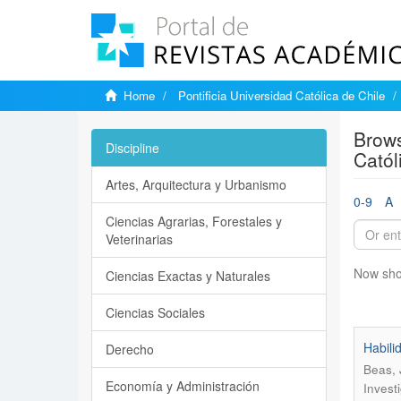
Home
Pontificia Universidad Católica de Chile
Brows
Discipline
Catól
Artes, Arquitectura y Urbanismo
0-9
A
Ciencias Agrarias, Forestales y
Veterinarias
Now sho
Ciencias Exactas y Naturales
Ciencias Sociales
Habili
Derecho
Beas, 
Economía y Administración
Invest