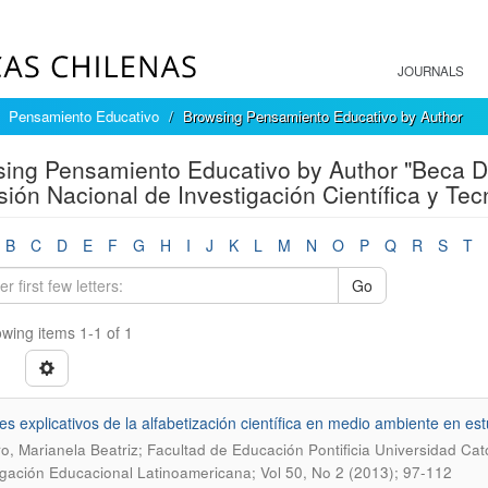
JOURNALS
Pensamiento Educativo
Browsing Pensamiento Educativo by Author
ing Pensamiento Educativo by Author "Beca Do
ión Nacional de Investigación Científica y Te
B
C
D
E
F
G
H
I
J
K
L
M
N
O
P
Q
R
S
T
Go
wing items 1-1 of 1
es explicativos de la alfabetización científica en medio ambiente en es
o, Marianela Beatriz; Facultad de Educación Pontificia Universidad Cató
igación Educacional Latinoamericana; Vol 50, No 2 (2013); 97-112