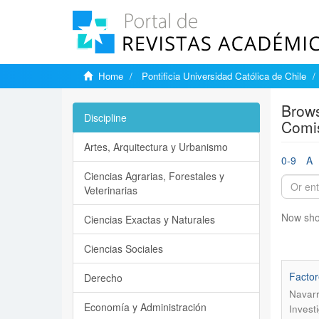
Home
Pontificia Universidad Católica de Chile
Brows
Discipline
Comis
Artes, Arquitectura y Urbanismo
0-9
A
Ciencias Agrarias, Forestales y
Veterinarias
Now sho
Ciencias Exactas y Naturales
Ciencias Sociales
Factor
Derecho
Navarr
Economía y Administración
Invest