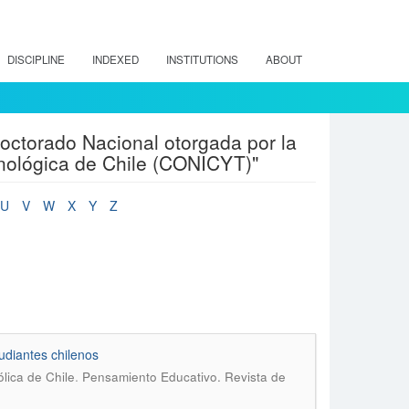
DISCIPLINE
INDEXED
INSTITUTIONS
ABOUT
ctorado Nacional otorgada por la
cnológica de Chile (CONICYT)"
U
V
W
X
Y
Z
tudiantes chilenos
.
lica de Chile
Pensamiento Educativo. Revista de