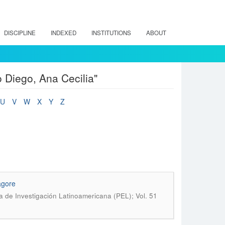
DISCIPLINE
INDEXED
INSTITUTIONS
ABOUT
 Diego, Ana Cecilia"
U
V
W
X
Y
Z
agore
 de Investigación Latinoamericana (PEL); Vol. 51