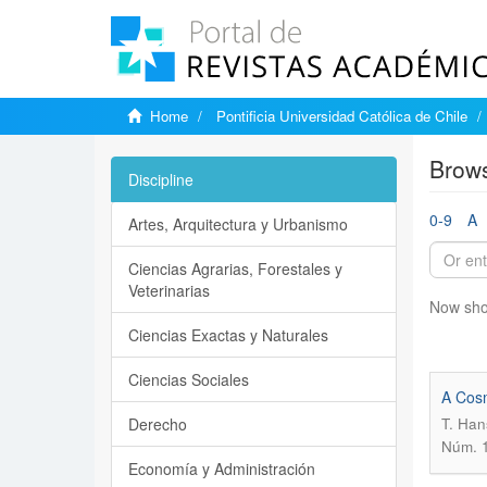
Home
Pontificia Universidad Católica de Chile
Brows
Discipline
0-9
A
Artes, Arquitectura y Urbanismo
Ciencias Agrarias, Forestales y
Veterinarias
Now sho
Ciencias Exactas y Naturales
Ciencias Sociales
A Cosm
Derecho
T. Han
Núm. 1
Economía y Administración