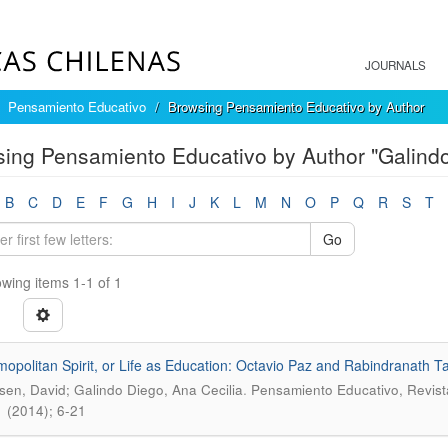
JOURNALS
Pensamiento Educativo
Browsing Pensamiento Educativo by Author
ing Pensamiento Educativo by Author "Galindo
B
C
D
E
F
G
H
I
J
K
L
M
N
O
P
Q
R
S
T
Go
wing items 1-1 of 1
opolitan Spirit, or Life as Education: Octavio Paz and Rabindranath T
.
sen, David; Galindo Diego, Ana Cecilia
Pensamiento Educativo, Revista
 (2014); 6-21