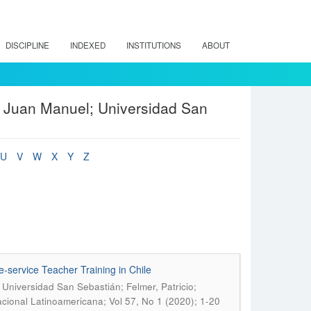
DISCIPLINE
INDEXED
INSTITUTIONS
ABOUT
 Juan Manuel; Universidad San
U
V
W
X
Y
Z
e-service Teacher Training in Chile
Universidad San Sebastián; Felmer, Patricio;
cional Latinoamericana; Vol 57, No 1 (2020); 1-20