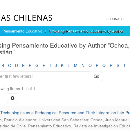
JOURNALS
Pensamiento Educativo
Browsing Pensamiento Educativo by Author
ing Pensamiento Educativo by Author "Ochoa,
tián"
B
C
D
E
F
G
H
I
J
K
L
M
N
O
P
Q
R
S
T
Go
wing items 1-1 of 1
l Technologies as a Pedagogical Resource and Their Integration Into Pr
o, Patricio Alejandro; Universidad San Sebastián; Ochoa, Juan Manuel; 
.
sidad de Chile
Pensamiento Educativo. Revista de Investigación Educa