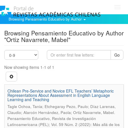
Toggl
navig
Browsing Pensamiento Educativo by Author
Browsing Pensamiento Educativo by Author
"Ortiz Navarrete, Mabel"
Go
Now showing items 1-1 of 1
Chilean Pre-Service and Novice EFL Teachers’ Metaphoric
Representations About Assessment in English Language
Learning and Teaching
Tagle Ochoa, Tania; Etchegaray Pezo, Paulo; Díaz Larenas,
.
Claudio; Alarcón Hernández, Paola; Ortiz Navarrete, Mabel
Pensamiento Educativo, Revista de Investigación
Latinoamericana (PEL); Vol. 59 Núm. 2 (2022): Más allá de los