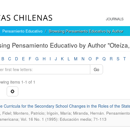
JOURNALS
Pensamiento Educativo
Browsing Pensamiento Educativo by Author
ing Pensamiento Educativo by Author "Oteíza, 
B
C
D
E
F
G
H
I
J
K
L
M
N
O
P
Q
R
S
T
Go
wing items 1-1 of 1
le Curricula for the Secondary School Changes in the Roles of the Stat
.
, Fidel; Montero, Patricio; Irigoin, María; Miranda, Hernán
Pensamiento 
americana; Vol. 16 No. 1 (1995): Educación media; 71-113