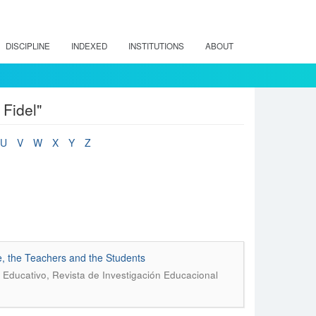
DISCIPLINE
INDEXED
INSTITUTIONS
ABOUT
Fidel"
U
V
W
X
Y
Z
e, the Teachers and the Students
Educativo, Revista de Investigación Educacional