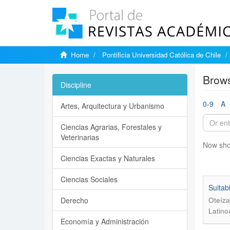
Home
Pontificia Universidad Católica de Chile
Brows
Discipline
0-9
A
Artes, Arquitectura y Urbanismo
Ciencias Agrarias, Forestales y
Veterinarias
Now sho
Ciencias Exactas y Naturales
Ciencias Sociales
Suitab
Derecho
Oteíza
Latino
Economía y Administración