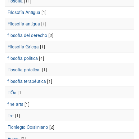
filosofía
[11]
Filosofía Antigua
[1]
Filosofía antigua
[1]
filosofía del derecho
[2]
Filosofía Griega
[1]
filosofía política
[4]
filosofía práctica.
[1]
filosofía terapéutica
[1]
filÖa
[1]
fine arts
[1]
fire
[1]
Florilegio Coisliniano
[2]
Focas
[2]