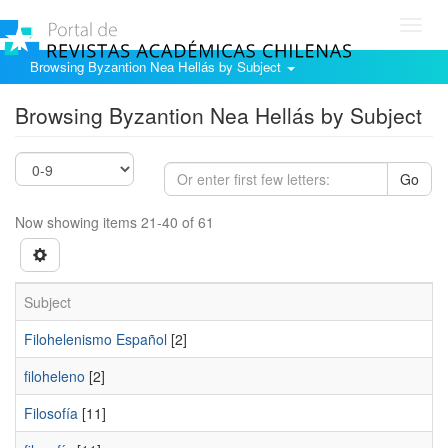
Toggl
navig
Browsing Byzantion Nea Hellás by Subject
Browsing Byzantion Nea Hellás by Subject
Go
Now showing items 21-40 of 61
Subject
Filohelenismo Español
[2]
filoheleno
[2]
Filosofía
[11]