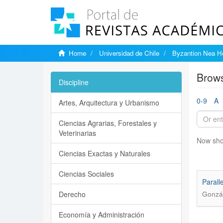
Home
Universidad de Chile
Byzantion Nea He
Brows
Discipline
0-9
A
Artes, Arquitectura y Urbanismo
Ciencias Agrarias, Forestales y
Veterinarias
Now sho
Ciencias Exactas y Naturales
Ciencias Sociales
Parall
Derecho
Gonzál
Economía y Administración