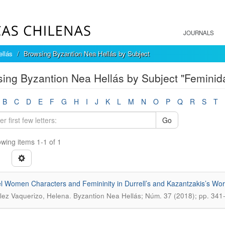
JOURNALS
llás
Browsing Byzantion Nea Hellás by Subject
ing Byzantion Nea Hellás by Subject "Feminid
B
C
D
E
F
G
H
I
J
K
L
M
N
O
P
Q
R
S
T
Go
wing items 1-1 of 1
el Women Characters and Femininity in Durrell’s and Kazantzakis’s Wor
.
ez Vaquerizo, Helena
Byzantion Nea Hellás; Núm. 37 (2018); pp. 341