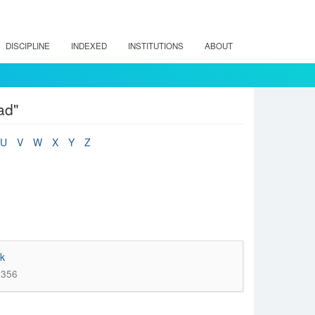
DISCIPLINE
INDEXED
INSTITUTIONS
ABOUT
ad"
U
V
W
X
Y
Z
k
-356