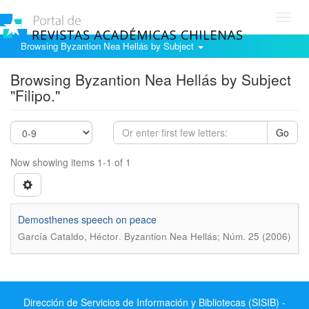
Toggl
navig
Browsing Byzantion Nea Hellás by Subject
Browsing Byzantion Nea Hellás by Subject
"Filipo."
Go
Now showing items 1-1 of 1
Demosthenes speech on peace
.
García Cataldo, Héctor
Byzantion Nea Hellás; Núm. 25 (2006)
Dirección de Servicios de Información y Bibliotecas (SISIB) -