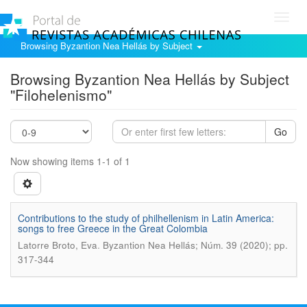
Toggl
navig
Browsing Byzantion Nea Hellás by Subject
Browsing Byzantion Nea Hellás by Subject
"Filohelenismo"
Go
Now showing items 1-1 of 1
Contributions to the study of philhellenism in Latin America:
songs to free Greece in the Great Colombia
.
Latorre Broto, Eva
Byzantion Nea Hellás; Núm. 39 (2020); pp.
317-344