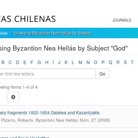
JOURNALS
llás
Browsing Byzantion Nea Hellás by Subject
ing Byzantion Nea Hellás by Subject "God"
B
C
D
E
F
G
H
I
J
K
L
M
N
O
P
Q
R
S
T
Go
wing items 1-4 of 4
lary fragments 1920-1924.Galatea and Kazantzakis
.
 Pizarro, Roberto
Byzantion Nea Hellás; Núm. 27 (2008)