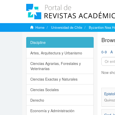
Home
Universidad de Chile
Byzantion Nea He
Brows
Discipline
0-9
A
Artes, Arquitectura y Urbanismo
Ciencias Agrarias, Forestales y
Veterinarias
Now sho
Ciencias Exactas y Naturales
Ciencias Sociales
Episto
Derecho
Quiroz
Economía y Administración