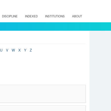
DISCIPLINE
INDEXED
INSTITUTIONS
ABOUT
U
V
W
X
Y
Z