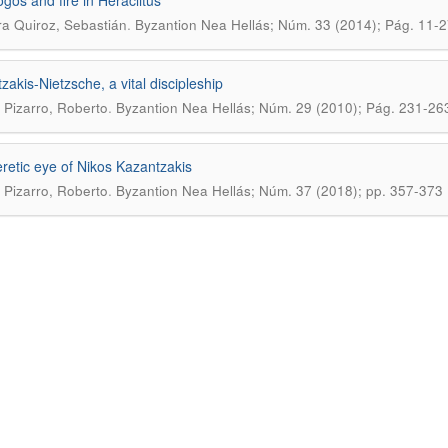
ogos and fire in Heráclitus
.
ra Quiroz, Sebastián
Byzantion Nea Hellás; Núm. 33 (2014); Pág. 11-2
zakis-Nietzsche, a vital discipleship
.
 Pizarro, Roberto
Byzantion Nea Hellás; Núm. 29 (2010); Pág. 231-26
retic eye of Nikos Kazantzakis
.
 Pizarro, Roberto
Byzantion Nea Hellás; Núm. 37 (2018); pp. 357-373