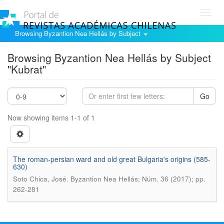
Toggl
navig
Browsing Byzantion Nea Hellás by Subject
Browsing Byzantion Nea Hellás by Subject
"Kubrat"
Go
Now showing items 1-1 of 1
The roman-persian ward and old great Bulgaria's origins (585-
630)
.
Soto Chica, José
Byzantion Nea Hellás; Núm. 36 (2017); pp.
262-281