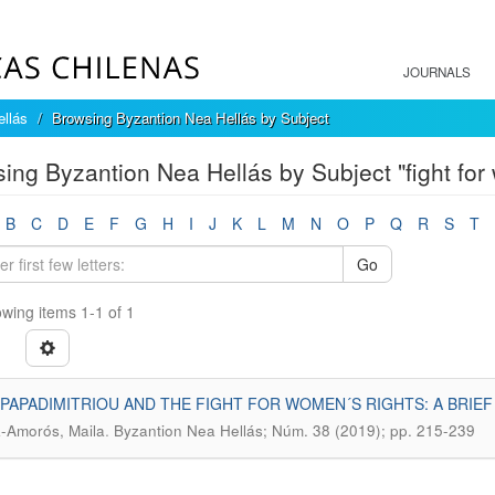
JOURNALS
llás
Browsing Byzantion Nea Hellás by Subject
ing Byzantion Nea Hellás by Subject "fight for
B
C
D
E
F
G
H
I
J
K
L
M
N
O
P
Q
R
S
T
Go
wing items 1-1 of 1
PAPADIMITRIOU AND THE FIGHT FOR WOMEN´S RIGHTS: A BRIE
.
-Amorós, Maila
Byzantion Nea Hellás; Núm. 38 (2019); pp. 215-239