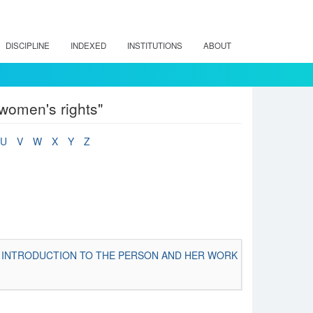
DISCIPLINE
INDEXED
INSTITUTIONS
ABOUT
 women's rights"
U
V
W
X
Y
Z
F INTRODUCTION TO THE PERSON AND HER WORK