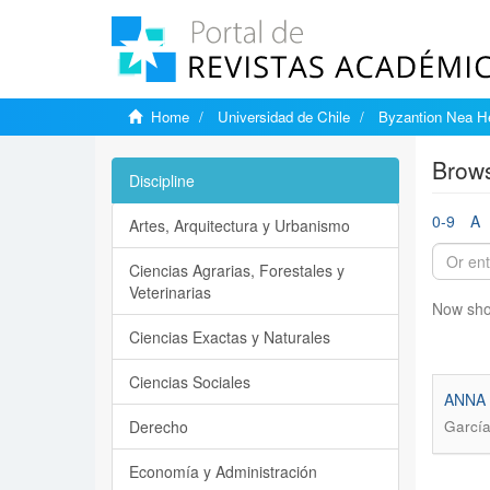
Home
Universidad de Chile
Byzantion Nea He
Brows
Discipline
0-9
A
Artes, Arquitectura y Urbanismo
Ciencias Agrarias, Forestales y
Veterinarias
Now sho
Ciencias Exactas y Naturales
Ciencias Sociales
ANNA 
Derecho
García
Economía y Administración