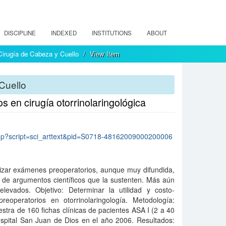
DISCIPLINE
INDEXED
INSTITUTIONS
ABOUT
 Cirugía de Cabeza y Cuello
View Item
Cuello
s en cirugía otorrinolaringológica
lo.php?script=sci_arttext&pid=S0718-48162009000200006
alizar exámenes preoperatorios, aunque muy difundida,
 de argumentos científicos que la sustenten. Más aún
evados. Objetivo: Determinar la utilidad y costo-
eoperatorios en otorrinolaringología. Metodología:
stra de 160 fichas clínicas de pacientes ASA I (2 a 40
spital San Juan de Dios en el año 2006. Resultados: