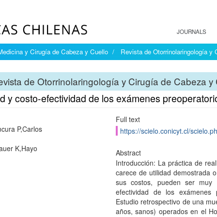
JOURNALS
 Medicina y Cirugía de Cabeza y Cuello
Revista de Otorrinolaringología y
vista de Otorrinolaringología y Cirugía de Cabeza y 
ad y costo-efectividad de los exámenes preoperatorio
Full text
ura P,Carlos
https://scielo.conicyt.cl/scie
auer K,Hayo
Abstract
Introducción: La práctica de re
carece de utilidad demostrada o
sus costos, pueden ser muy el
efectividad de los exámenes pr
Estudio retrospectivo de una mue
años, sanos) operados en el Ho