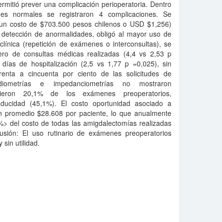
mitió prever una complicación perioperatoria. Dentro
es normales se registraron 4 complicaciones. Se
un costo de $703.500 pesos chilenos o USD $1,256)
a detección de anormalidades, obligó al mayor uso de
clínica (repetición de exámenes o interconsultas), se
ro de consultas médicas realizadas (4,4 vs 2,53 p
ías de hospitalización (2,5 vs 1,77 p =0,025), sin
renta a cincuenta por ciento de las solicitudes de
audiometrías e impedanciometrías no mostraron
epitieron 20,1% de los exámenes preoperatorios,
aducidad (45,1%). El costo oportunidad asociado a
n promedio $28.608 por paciente, lo que anualmente
%> del costo de todas las amigdalectomías realizadas
usión: El uso rutinario de exámenes preoperatorios
 sin utilidad.