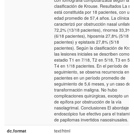
con tomografia computarizada según la
clasificación de Krouse. Resultados La ser
está constituida por 18 pacientes, con un
edad promedio de 57,4 años. La clínica s
caracterizó por obstrucción nasal unilatera
72,2% (13/18 pacientes), rinorrea 33,3%
(6/18 pacientes), hiposmia 27,8% (5/18
pacientes) y epistaxis 27,8% (5/18
pacientes). Según la clasificación de Krou
las lesiones iniciales se describen como
estadio T1 en 7/18, T2 en 5/18, T3 en 5/1
T4 en 1/18 pacientes. En el período de
seguimiento, se observa recurrencia en 4
pacientes en un período promedio de
seguimiento de 5,6 meses, y un caso de
transformación maligna. No hubo
complicaciones quirúrgicas, excepto un c
de epífora por obstrucción de la vía
nasolagrimal. Conclusiones El abordaje
endoscópico fue efectivo para el tratamie
de papilomas invertidos nasosinusales.
dc.format
text/html