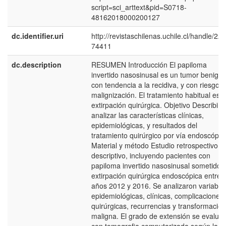
script=sci_arttext&pid=S0718-
48162018000200127
dc.identifier.uri
http://revistaschilenas.uchile.cl/handle/225
74411
dc.description
RESUMEN Introducción El papiloma
invertido nasosinusal es un tumor benign
con tendencia a la recidiva, y con riesgo 
malignización. El tratamiento habitual es l
extirpación quirúrgica. Objetivo Describir y
analizar las características clínicas,
epidemiológicas, y resultados del
tratamiento quirúrgico por vía endoscópic
Material y método Estudio retrospectivo,
descriptivo, incluyendo pacientes con
papiloma invertido nasosinusal sometidos
extirpación quirúrgica endoscópica entre l
años 2012 y 2016. Se analizaron variable
epidemiológicas, clínicas, complicaciones
quirúrgicas, recurrencias y transformación
maligna. El grado de extensión se evaluó