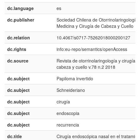
dc.language
es
dc.publisher
Sociedad Chilena de Otorrinolaringología,
Medicina y Cirugía de Cabeza y Cuello
dc.relation
10.4067/s0717-75262018000200127
dc.rights
info:eu-repo/semantics/openAccess
dc.source
Revista de otorrinolaringología y cirugía d
cabeza y cuello v.78 n.2 2018
dc.subject
Papiloma invertido
dc.subject
Schneideriano
dc.subject
cirugía
dc.subject
endoscopia
dc.subject
recurrencia
dc.title
Cirugía endoscópica nasal en el tratamien