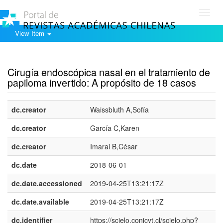
Toggl
navig
View Item
Show simple item record
Cirugía endoscópica nasal en el tratamiento de
papiloma invertido: A propósito de 18 casos
dc.creator
Waissbluth A,Sofía
dc.creator
García C,Karen
dc.creator
Imarai B,César
dc.date
2018-06-01
dc.date.accessioned
2019-04-25T13:21:17Z
dc.date.available
2019-04-25T13:21:17Z
dc.identifier
https://scielo.conicyt.cl/scielo.php?