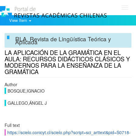
Toggl
navig
View Item
RLA. Revista de Lingüística Teórica y
Aplicada
LA APLICACIÓN DE LA GRAMÁTICA EN EL
AULA: RECURSOS DIDÁCTICOS CLÁSICOS Y
MODERNOS PARA LA ENSEÑANZA DE LA
GRAMÁTICA
Author
BOSQUE,IGNACIO
GALLEGO,ÁNGEL J
Full text
https://scielo.conicyt.cl/scielo.php?script=sci_arttext&pid=S0718-