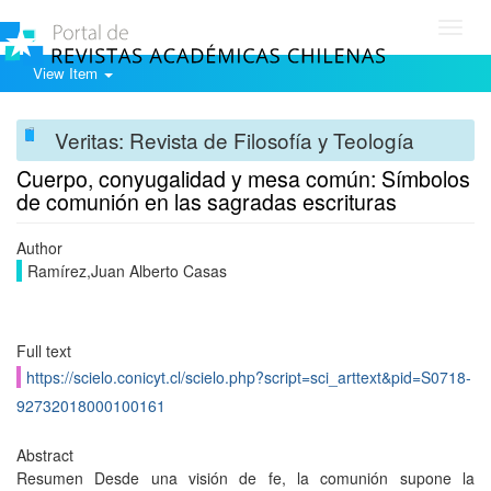
Toggl
navig
View Item
Veritas: Revista de Filosofía y Teología
Cuerpo, conyugalidad y mesa común: Símbolos
de comunión en las sagradas escrituras
Author
Ramírez,Juan Alberto Casas
Full text
https://scielo.conicyt.cl/scielo.php?script=sci_arttext&pid=S0718-
92732018000100161
Abstract
Resumen Desde una visión de fe, la comunión supone la