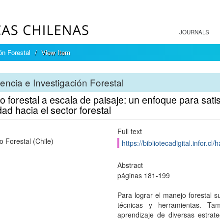
JOURNALS
ón Forestal
View Item
encia e Investigación Forestal
 forestal a escala de paisaje: un enfoque para sati
ad hacia el sector forestal
Full text
to Forestal (Chile)
https://bibliotecadigital.infor.
Abstract
páginas 181-199
Para lograr el manejo forestal s
técnicas y herramientas. Tam
aprendizaje de diversas estrate