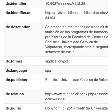
dc.identifier
10.5027/reinnec.V1.I2.28
dc.identifier.uri
http://revistaschilenas.uchile.cl/handle/225
84164
dc.description
Se presentan resúmenes de trabajos de
titulación de los programas de formación 
profesores de la Facultad de Ciencias de 
Pontificia Universidad Católica de
Valparaíso, correspondientes al segundo
semestre de 2017.
dc.format
application/pdf
dc.language
spa
dc.publisher
Pontificia Universidad Católica de Valpara
dc.relation
http://www.reinnec.cl/index.php/reinnec/art
e/view/28/20
dc.rights
Copyright (c) 2018 Pontificia Universidad