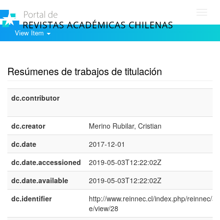
Toggl
navig
View Item
Show simple item record
Resúmenes de trabajos de titulación
dc.contributor
dc.creator
Merino Rubilar, Cristian
dc.date
2017-12-01
dc.date.accessioned
2019-05-03T12:22:02Z
dc.date.available
2019-05-03T12:22:02Z
dc.identifier
http://www.reinnec.cl/index.php/reinnec/art
e/view/28