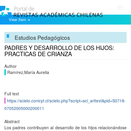
Toggl
navig
View Item
Estudios Pedagógicos
PADRES Y DESARROLLO DE LOS HIJOS:
PRACTICAS DE CRIANZA
Author
Ramírez,María Aurelia
Full text
https://scielo.conicyt.cl/scielo.php?script=sci_arttext&pid=S0718-
07052005000200011
Abstract
Los padres contribuyen al desarrollo de los hijos relacionándose