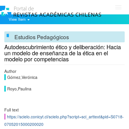
Toggl
navig
View Item
Estudios Pedagógicos
Autodescubrimiento ético y deliberación: Hacia
un modelo de enseñanza de la ética en el
modelo por competencias
Author
Gómez,Verónica
Royo,Paulina
Full text
https://scielo.conicyt.cl/scielo.php?script=sci_arttext&pid=S0718-
07052015000200020